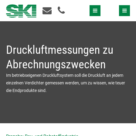
Schnellkontakt
Druckluftmessungen zu
Abrechnungszwecken
Im betriebseigenen Druckluftsystem soll die Druckluft an jedem
einzelnen Verdichter gemessen werden, um zu wissen, wie teuer
die Endprodukte sind.
Ich akzeptiere die
Datenschutzerklärung
Bitte nehmen Sie Kontakt mit mir auf