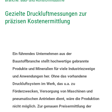
Branche: Bau- und Rohstoffindustrie
Gezielte Druckluftmessungen zur
Ihr direkter Draht zu uns
präzisen Kostenermittlung
Tel: +49(0)2166 62317-0
Fax: +49(0)2166 6231799
E-Mail:
contact@ski-gmbh.com
Ein führendes Unternehmen aus der
Baustoffbranche stellt hochwertige gebrannte
SKI WebApps
Produkte und Mineralien für viele Industriezweige
SKI WebApp Sizing
und Anwendungen her. Ohne das vorhandene
SKI WebApp WS
Druckluftsystem im Werk, das u.a. zu
SKI WebApp TG
Förderzwecken, Versorgung von Maschinen und
pneumatischen Antrieben dient, wäre die Produktion
SKI WebApp NG
nicht möglich. Zur genauen Preisermittlung der