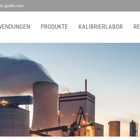
ski-gmbh.com
Ihr direkter Draht zu uns
WENDUNGEN
PRODUKTE
KALIBRIERLABOR
R
Tel: +49(0)2166 62317-0
Fax: +49(0)2166 6231799
E-Mail:
contact@ski-gmbh.com