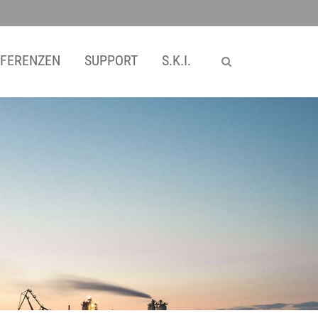
SKI WebApps
EFERENZEN
SUPPORT
S.K.I.
SKI WebApp Sizing
SKI WebApp WS
SKI WebApp TG
SKI WebApp NG