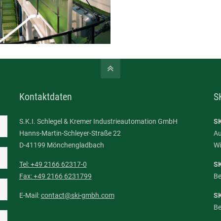
Kontaktdaten
S
S.K.I. Schlegel & Kremer Industrieautomation GmbH
SK
Hanns-Martin-Schleyer-Straße 22
Au
D-41199 Mönchengladbach
Wi
Tel: +49 2166 62317-0
S
Fax: +49 2166 6231799
Be
E-Mail:
contact@ski-gmbh.com
S
Be