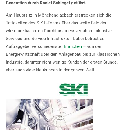
Generation durch Daniel Schlegel geführt.
Am Hauptsitz in Mönchengladbach erstrecken sich die
Ihr direkter Draht zu uns
Tätigkeiten des S.K.I.-Teams über das weite Feld der
wirkdruckbasierten Durchflussmessverfahren inklusive
Tel: +49(0)2166 62317-0
Services und Service-Infrastruktur. Dabei betreut es
Fax: +49(0)2166 6231799
Auftraggeber verschiedenster
Branchen
– von der
E-Mail:
contact@ski-gmbh.com
Energiewirtschaft über den Anlagenbau bis zur klassischen
Industrie, darunter nicht wenige Kunden der ersten Stunde,
aber auch viele Neukunden in der ganzen Welt.
SKI WebApps
SKI WebApp Sizing
SKI WebApp WS
SKI WebApp TG
SKI WebApp NG