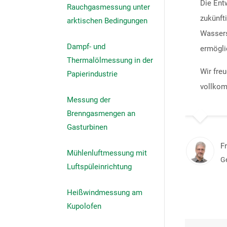
Die Ent
Rauchgasmessung unter
zukünft
arktischen Bedingungen
Wassers
Dampf- und
ermögli
Thermalölmessung in der
Wir fre
Papierindustrie
vollko
Messung der
Brenngasmengen an
Gasturbinen
F
Mühlenluftmessung mit
G
Luftspüleinrichtung
Heißwindmessung am
Kupolofen