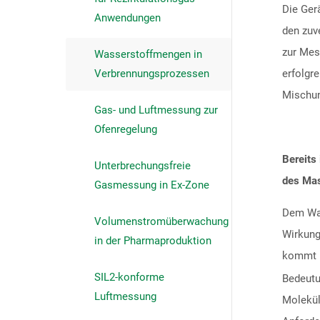
Die Ger
Anwendungen
den zuv
zur Mes
Wasserstoffmengen in
Verbrennungsprozessen
erfolgr
Mischun
Gas- und Luftmessung zur
Ofenregelung
Bereits
Unterbrechungsfreie
des Mas
Gasmessung in Ex-Zone
Dem Was
Volumenstromüberwachung
Wirkung
in der Pharmaproduktion
kommt 
SIL2-konforme
Bedeutu
Luftmessung
Molekül