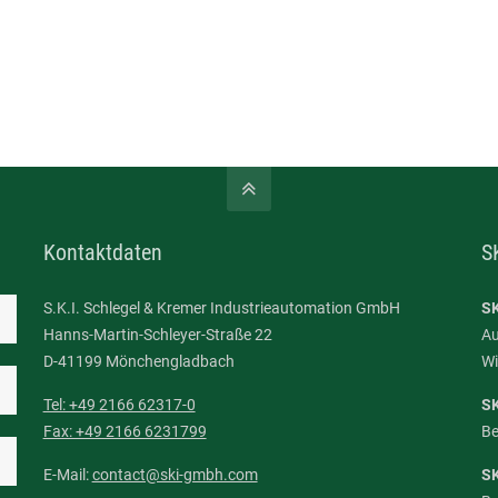
Kontaktdaten
S
S.K.I. Schlegel & Kremer Industrieautomation GmbH
SK
Hanns-Martin-Schleyer-Straße 22
Au
D-41199 Mönchengladbach
Wi
Tel: +49 2166 62317-0
S
Fax: +49 2166 6231799
Be
E-Mail:
contact@ski-gmbh.com
S