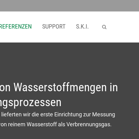
SKI WebApps
REFERENZEN
SUPPORT
S.K.I.
SKI WebApp Sizing
SKI WebApp WS
SKI WebApp TG
SKI WebApp NG
on Wasserstoffmengen in
ngsprozessen
 lieferten wir die erste Einrichtung zur Messung
on reinem Wasserstoff als Verbrennungsgas.