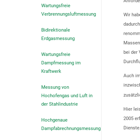
Anforde
Wartungsfreie
Verbrennungsluftmessung
Wir hab
dadurch
Bidirektionale
renommi
Erdgasmessung
Massens
bei der
Wartungsfreie
Durchfl
Dampfmessung im
Kraftwerk
Auch im
inzwisc
Messung von
zusätzl
Hochofengas und Luft in
der Stahlindustrie
Hier le
2005 er
Hochgenaue
Dienste
Dampfabrechnungsmessung