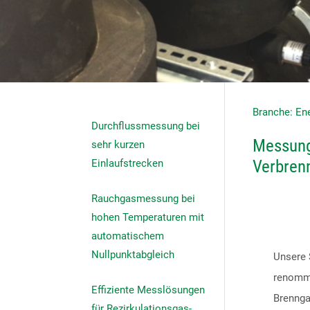
Bitte nehmen Sie Kontakt mit mir auf
Branche: Ene
Durchflussmessung bei
Messung
sehr kurzen
Verbren
Einlaufstrecken
Rauchgasmessung bei
hohen Temperaturen mit
automatischem
Nullpunktabgleich
Unsere 
renommi
Effiziente Messlösungen
Brennga
für Rezirkulationsgas-