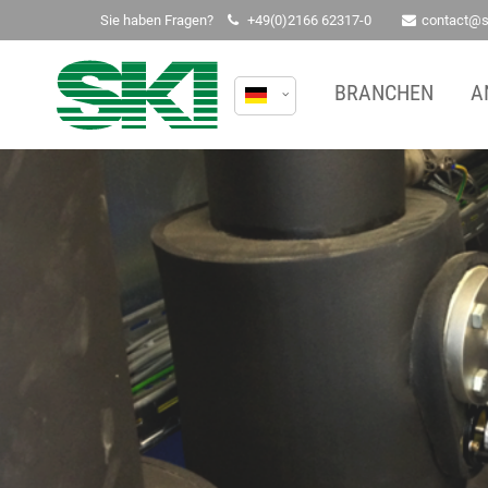
Sie haben Fragen?
+49(0)2166 62317-0
contact@
Schnellkontakt
BRANCHEN
A
Ich akzeptiere die
Datenschutzerklärung