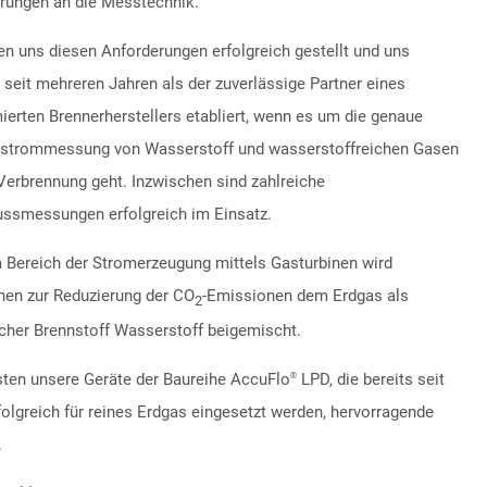
rungen an die Messtechnik.
en uns diesen Anforderungen erfolgreich gestellt und uns
 seit mehreren Jahren als der zuverlässige Partner eines
erten Brennerherstellers etabliert, wenn es um die genaue
trommessung von Wasserstoff und wasserstoffreichen Gasen
 Verbrennung geht. Inzwischen sind zahlreiche
ussmessungen erfolgreich im Einsatz.
 Bereich der Stromerzeugung mittels Gasturbinen wird
hen zur Reduzierung der CO
-Emissionen dem Erdgas als
2
icher Brennstoff Wasserstoff beigemischt.
isten unsere Geräte der Baureihe AccuFlo
LPD, die bereits seit
®
folgreich für reines Erdgas eingesetzt werden, hervorragende
.