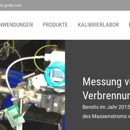
ski-gmbh.com
Ihr direkter Draht zu uns
NWENDUNGEN
PRODUKTE
KALIBRIERLABOR
Tel: +49(0)2166 62317-0
Fax: +49(0)2166 6231799
E-Mail:
contact@ski-gmbh.com
Messung v
Verbrennu
Bereits im Jahr 2015
des Massenstroms v