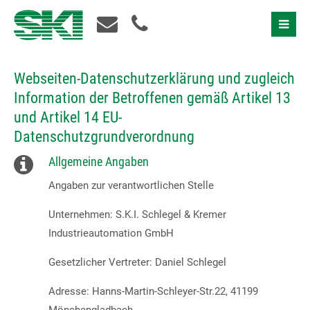
Schnellkontakt
Webseiten-Datenschutzerklärung und zugleich
Information der Betroffenen gemäß Artikel 13
und Artikel 14 EU-
Datenschutzgrundverordnung
Allgemeine Angaben
Angaben zur verantwortlichen Stelle
Unternehmen: S.K.I. Schlegel & Kremer
Industrieautomation GmbH
Ich akzeptiere die
Datenschutzerklärung
Gesetzlicher Vertreter: Daniel Schlegel
Adresse: Hanns-Martin-Schleyer-Str.22, 41199
Bitte nehmen Sie Kontakt mit mir auf