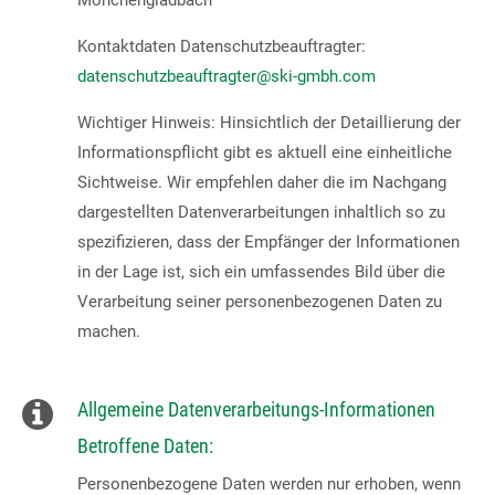
Mönchengladbach
Kontaktdaten Datenschutzbeauftragter:
datenschutzbeauftragter@ski-gmbh.com
Ihr direkter Draht zu uns
Wichtiger Hinweis: Hinsichtlich der Detaillierung der
Tel: +49(0)2166 62317-0
Informationspflicht gibt es aktuell eine einheitliche
Fax: +49(0)2166 6231799
Sichtweise. Wir empfehlen daher die im Nachgang
E-Mail:
contact@ski-gmbh.com
dargestellten Datenverarbeitungen inhaltlich so zu
spezifizieren, dass der Empfänger der Informationen
SKI WebApps
in der Lage ist, sich ein umfassendes Bild über die
Verarbeitung seiner personenbezogenen Daten zu
SKI WebApp Sizing
machen.
SKI WebApp WS
SKI WebApp TG
Allgemeine Datenverarbeitungs-Informationen
SKI WebApp NG
Betroffene Daten:
Personenbezogene Daten werden nur erhoben, wenn